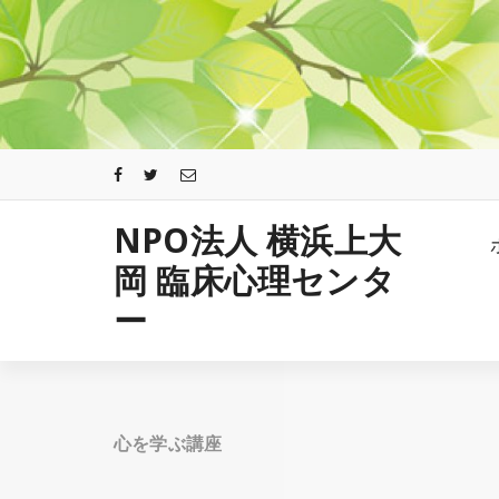
コ
ン
テ
ン
ツ
へ
ス
キ
ッ
プ
NPO法人 横浜上大
岡 臨床心理センタ
ー
心を学ぶ講座