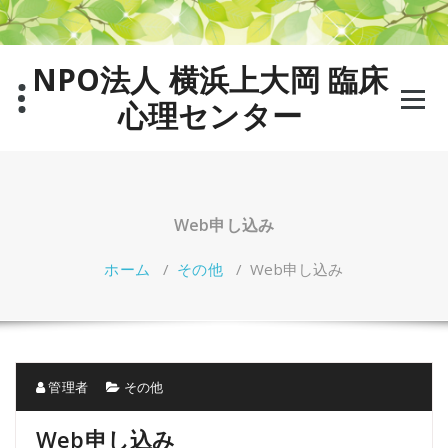
コ
ン
テ
NPO法人 横浜上大岡 臨床
ン
ツ
心理センター
へ
ス
キ
ッ
プ
Web申し込み
ホーム
/
その他
/
Web申し込み
管理者
その他
Web申し込み