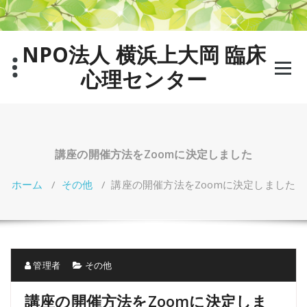
コ
ン
テ
NPO法人 横浜上大岡 臨床
ン
ツ
心理センター
へ
ス
キ
ッ
プ
講座の開催方法をZoomに決定しました
ホーム
/
その他
/
講座の開催方法をZoomに決定しました
管理者
その他
講座の開催方法をZoomに決定しま